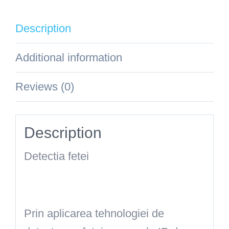
2CD1023G0E-
Description
I
quantity
Additional information
Reviews (0)
Description
Detectia fetei
Prin aplicarea tehnologiei de