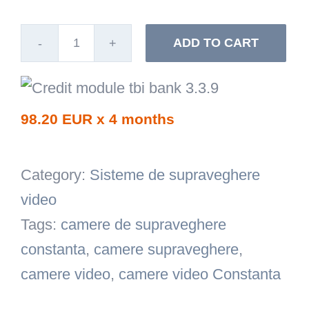
ADD TO CART
Camera
bullet
IP,
98.20 EUR x 4 months
2MP,
lentila
Category:
Sisteme de supraveghere
2.8mm,
video
IR
Tags:
camere de supraveghere
30m,
constanta
,
camere supraveghere
,
PoE,
camere video
,
camere video Constanta
Hikvision
DS-