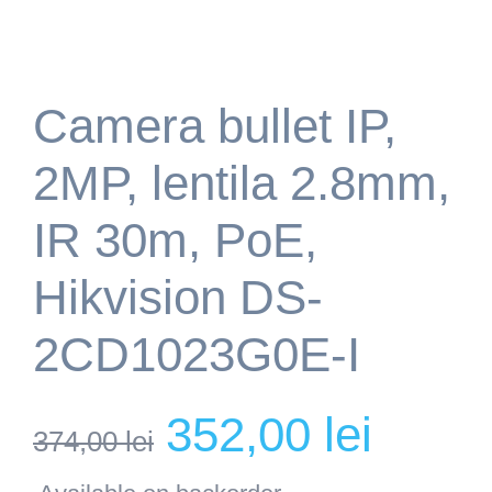
Camera bullet IP,
2MP, lentila 2.8mm,
IR 30m, PoE,
Hikvision DS-
2CD1023G0E-I
Original
Current
352,00
lei
374,00
lei
price
price
was:
is: