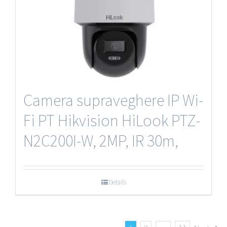
Camera supraveghere IP Wi-
Fi PT Hikvision HiLook PTZ-
N2C200I-W, 2MP, IR 30m,
Details