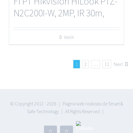
Fi PT Hikvision HiLook PTZ-
N2C200I-W, 2MP, IR 30m,
Details
1
2
…
11
Next
© Copyright 2012 -
2026 | Pagina web realizata de
Smart &
Safe Technology
| All Rights Reserved |
Linkedin