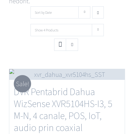
nedorit.
Sort by
Date
Show
4 Products
Sale!
DVR Pentabrid Dahua
WizSense XVR5104HS-I3, 5
M-N, 4 canale, POS, IoT,
audio prin coaxial