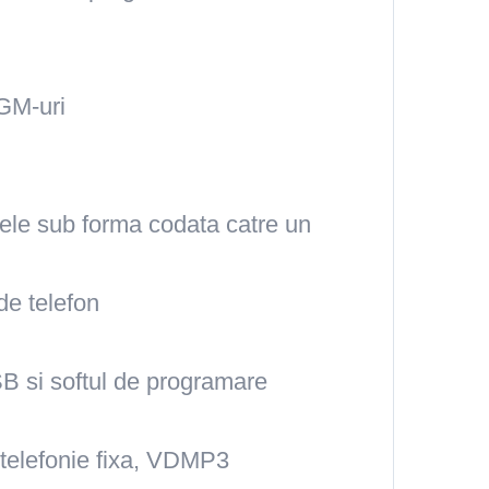
PGM-uri
tele sub forma codata catre un
de telefon
SB si softul de programare
 telefonie fixa, VDMP3