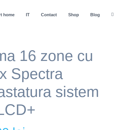
t home
IT
Contact
Shop
Blog
ma 16 zone cu
x Spectra
statura sistem
2LCD+
Current