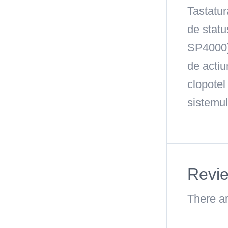
Tastatur
de statu
SP4000) 
de actiu
clopotel
sistemu
Revi
There ar