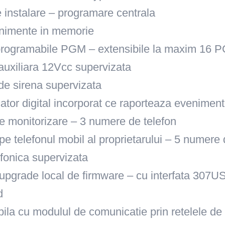
 instalare – programare centrala
nimente in memorie
 programabile PGM – extensibile la maxim 16 
 auxiliara 12Vcc supervizata
 de sirena supervizata
tor digital incorporat ce raporteaza evenimen
e monitorizare – 3 numere de telefon
pe telefonul mobil al proprietarului – 5 numere 
lefonica supervizata
upgrade local de firmware – cu interfata 307U
d
ila cu modulul de comunicatie prin retelele de