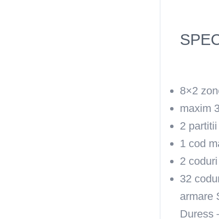
SPECT
8×2 zon
maxim 3
2 partit
1 cod m
2 coduri
32 codur
armare 
Duress –