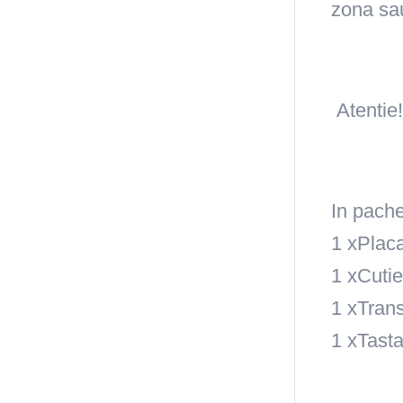
zona sau
Atentie!
In pache
1 x
Plac
1 x
Cutie
1 x
Tran
1 x
Tast