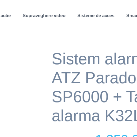
ractie
Supraveghere video
Sisteme de acces
Smar
Sistem alar
ATZ Parado
SP6000 + Ta
alarma K3
Original