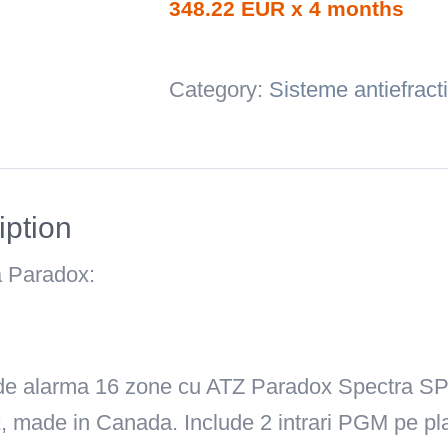
348.22 EUR x 4 months
zone
cu
Category:
Sisteme antiefract
ATZ
Paradox
Spectra
SP6000
iption
+
a Paradox:
Tastatura
sistem
alarma
K32LCD+
de alarma 16 zone cu ATZ
Paradox Spectra S
quantity
 made in Canada. Include 2 intrari PGM pe plac