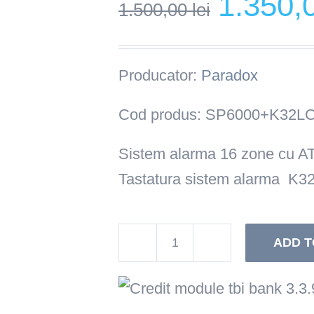
1.350,
1.500,00
lei
price
was:
1.500,00 lei.
Producator:
Paradox
Cod produs: SP6000+K32L
Sistem alarma 16 zone cu A
Tastatura sistem alarma K
ADD T
Sistem
alarma
16