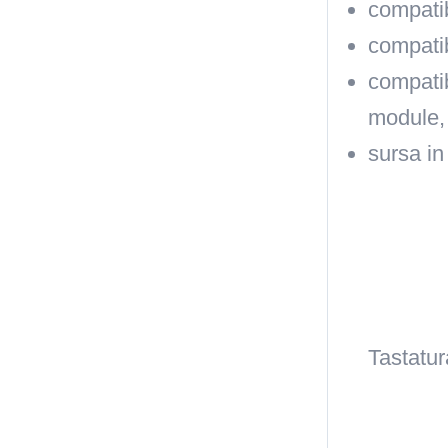
compatib
compatib
compatib
module, 
sursa in
Tastatu