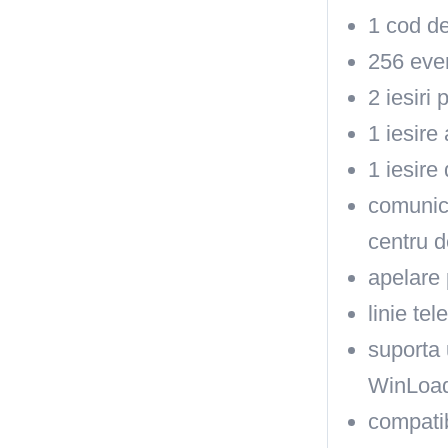
1 cod de
256 eve
2 iesiri
1 iesire
1 iesire
comunica
centru d
apelare 
linie te
suporta 
WinLoa
compatib