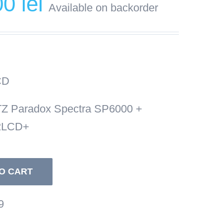
00
lei
Available on backorder
price
is:
1.350,00 lei.
CD
TZ Paradox Spectra SP6000 +
32LCD+
O CART